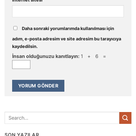
Daha sonraki yorumlarımda kullanılması için
adım, e-posta adresim ve site adresim bu tarayıcıya
kaydedilsin.
İnsan olduğunuzu kanıtlayın:
1 + 6 =
SON YAZILAR