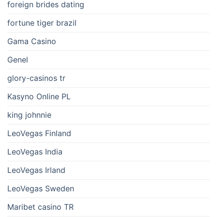
foreign brides dating
fortune tiger brazil
Gama Casino
Genel
glory-casinos tr
Kasyno Online PL
king johnnie
LeoVegas Finland
LeoVegas India
LeoVegas Irland
LeoVegas Sweden
Maribet casino TR