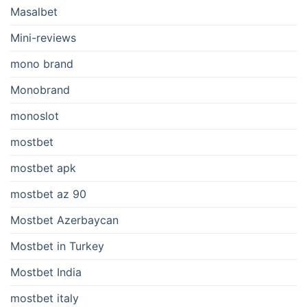
Masalbet
Mini-reviews
mono brand
Monobrand
monoslot
mostbet
mostbet apk
mostbet az 90
Mostbet Azerbaycan
Mostbet in Turkey
Mostbet India
mostbet italy