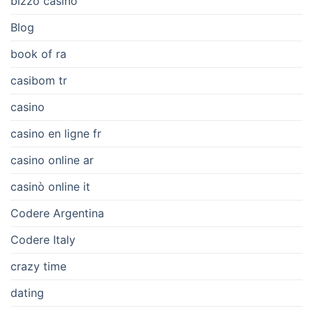
bizzo casino
Blog
book of ra
casibom tr
casino
casino en ligne fr
casino online ar
casinò online it
Codere Argentina
Codere Italy
crazy time
dating