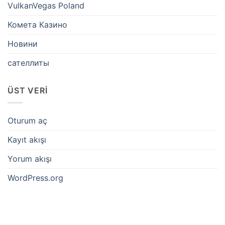
VulkanVegas Poland
Комета Казино
Новини
сателлиты
ÜST VERI
Oturum aç
Kayıt akışı
Yorum akışı
WordPress.org