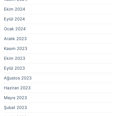
Ekim 2024
Eylül 2024
Ocak 2024
Aralık 2023
Kasım 2023
Ekim 2023
Eylül 2023
Ağustos 2023
Haziran 2023
Mayıs 2023
Şubat 2023