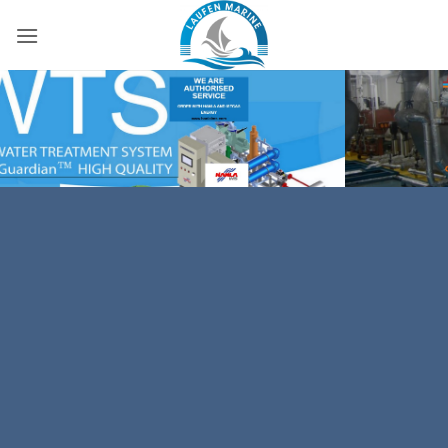
İçeriğe
atla