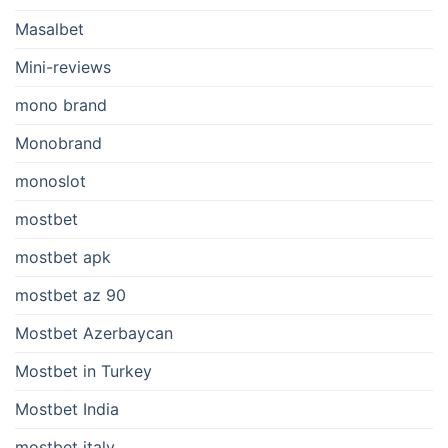
Masalbet
Mini-reviews
mono brand
Monobrand
monoslot
mostbet
mostbet apk
mostbet az 90
Mostbet Azerbaycan
Mostbet in Turkey
Mostbet India
mostbet italy