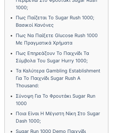
1000;
Πως Παίζεται Το Sugar Rush 1000;
Βασικοί Κανόνες
Πως Να Παίξετε Glucose Rush 1000
Με Πραγματικά Χρήματα
Πως Επηρεάζουν Το Παιχνίδι Τα
Σύμβολα Του Sugar Hurry 1000;
Τα Καλύτερα Gambling Establishment
Για Το Παιχνίδι Sugar Rush A
Thousand:
Σύνοψη Για Το Φρουτάκι Sugar Run
1000
Ποια Είναι Η Μέγιστη Νίκη Στο Sugar
Dash 1000;
Sugar Run 1000 Demo Παιχνίδι