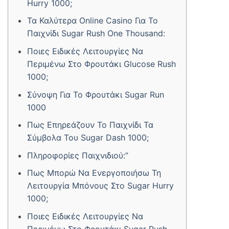
Hurry 1000;
Τα Καλύτερα Online Casino Για Το
Παιχνίδι Sugar Rush One Thousand:
Ποιες Ειδικές Λειτουργίες Να
Περιμένω Στο Φρουτάκι Glucose Rush
1000;
Σύνοψη Για Το Φρουτάκι Sugar Run
1000
Πως Επηρεάζουν Το Παιχνίδι Τα
Σύμβολα Του Sugar Dash 1000;
Πληροφορίες Παιχνιδιού:”
Πως Μπορώ Να Ενεργοποιήσω Τη
Λειτουργία Μπόνους Στο Sugar Hurry
1000;
Ποιες Ειδικές Λειτουργίες Να
Περιμένω Στο Φρουτάκι Sugar Rush