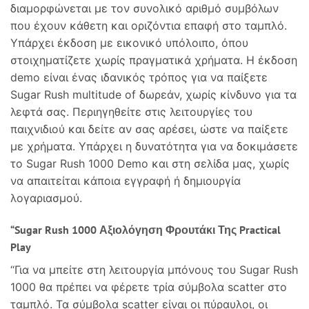
διαμορφώνεται με τον συνολικό αριθμό συμβόλων
που έχουν κάθετη και οριζόντια επαφή στο ταμπλό.
Υπάρχει έκδοση με εικονικό υπόλοιπο, όπου
στοιχηματίζετε χωρίς πραγματικά χρήματα. Η έκδοση
demo είναι ένας ιδανικός τρόπος για να παίξετε
Sugar Rush multitude of δωρεάν, χωρίς κίνδυνο για τα
λεφτά σας. Περιηγηθείτε στις λειτουργίες του
παιχνιδιού και δείτε αν σας αρέσει, ώστε να παίξετε
με χρήματα. Υπάρχει η δυνατότητα για να δοκιμάσετε
το Sugar Rush 1000 Demo και στη σελίδα μας, χωρίς
να απαιτείται κάποια εγγραφή ή δημιουργία
λογαριασμού.
“Sugar Rush 1000 Αξιολόγηση Φρουτάκι Της Practical
Play
“Για να μπείτε στη λειτουργία μπόνους του Sugar Rush
1000 θα πρέπει να φέρετε τρία σύμβολα scatter στο
ταμπλό. Τα σύμβολα scatter είναι οι πύραυλοι, οι