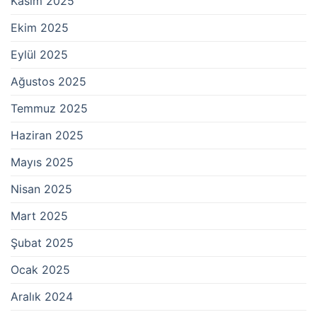
Kasım 2025
Ekim 2025
Eylül 2025
Ağustos 2025
Temmuz 2025
Haziran 2025
Mayıs 2025
Nisan 2025
Mart 2025
Şubat 2025
Ocak 2025
Aralık 2024