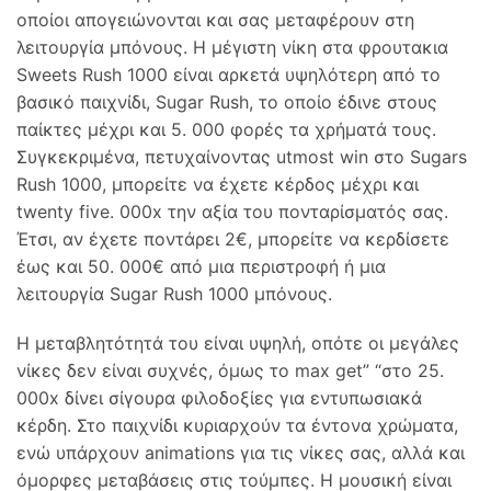
οποίοι απογειώνονται και σας μεταφέρουν στη
λειτουργία μπόνους. Η μέγιστη νίκη στα φρουτακια
Sweets Rush 1000 είναι αρκετά υψηλότερη από το
βασικό παιχνίδι, Sugar Rush, το οποίο έδινε στους
παίκτες μέχρι και 5. 000 φορές τα χρήματά τους.
Συγκεκριμένα, πετυχαίνοντας utmost win στο Sugars
Rush 1000, μπορείτε να έχετε κέρδος μέχρι και
twenty five. 000x την αξία του πονταρίσματός σας.
Έτσι, αν έχετε ποντάρει 2€, μπορείτε να κερδίσετε
έως και 50. 000€ από μια περιστροφή ή μια
λειτουργία Sugar Rush 1000 μπόνους.
Η μεταβλητότητά του είναι υψηλή, οπότε οι μεγάλες
νίκες δεν είναι συχνές, όμως το max get” “στο 25.
000x δίνει σίγουρα φιλοδοξίες για εντυπωσιακά
κέρδη. Στο παιχνίδι κυριαρχούν τα έντονα χρώματα,
ενώ υπάρχουν animations για τις νίκες σας, αλλά και
όμορφες μεταβάσεις στις τούμπες. Η μουσική είναι