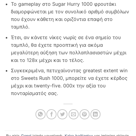
Το gameplay στο Sugar Hurry 1000 φρουτάκι
διαμορφώνεται με τον συνολικό αριθμό συμβόλων
που έχουν κάθετη και οριζόντια επαφή στο
ταμπλό.
Έτσι, αν κάνετε νίκες νωρίς σε ένα σημείο του
ταμπλό, θα έχετε προοπτική για ακόμα
μεγαλύτερη αύξηση των πολλαπλασιαστών μέχρι
και το 128x μέχρι και το τέλος.
Συγκεκριμένα, πετυχαίνοντας greatest extent win
στο Sweets Rush 1000, μπορείτε να έχετε κέρδος
μέχρι και twenty-five. 000x την αξία του
πονταρίσματός σας.
Bu giriş
Genel
içinde yayınlandı.
Kalıcı bağlantıyı
yer imlerine ekleyin.