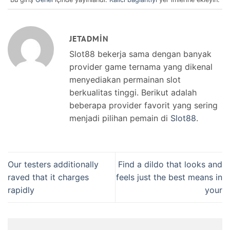
JETADMIN
Slot88 bekerja sama dengan banyak
provider game ternama yang dikenal
menyediakan permainan slot
berkualitas tinggi. Berikut adalah
beberapa provider favorit yang sering
menjadi pilihan pemain di
Slot88
.
Our testers additionally
Find a dildo that looks and
raved that it charges
feels just the best means in
rapidly
your