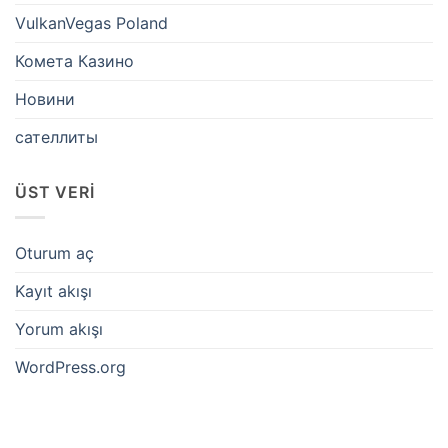
VulkanVegas Poland
Комета Казино
Новини
сателлиты
ÜST VERI
Oturum aç
Kayıt akışı
Yorum akışı
WordPress.org