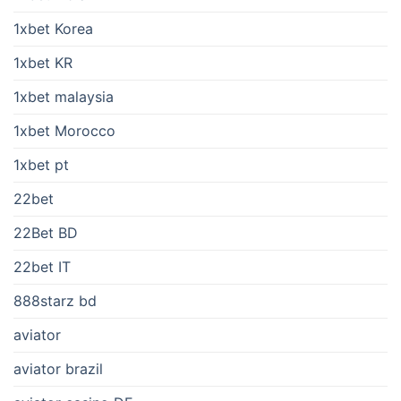
1xbet Korea
1xbet KR
1xbet malaysia
1xbet Morocco
1xbet pt
22bet
22Bet BD
22bet IT
888starz bd
aviator
aviator brazil