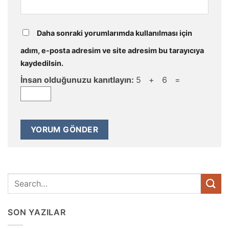
Daha sonraki yorumlarımda kullanılması için
adım, e-posta adresim ve site adresim bu tarayıcıya
kaydedilsin.
İnsan olduğunuzu kanıtlayın:
5 + 6 =
SON YAZILAR