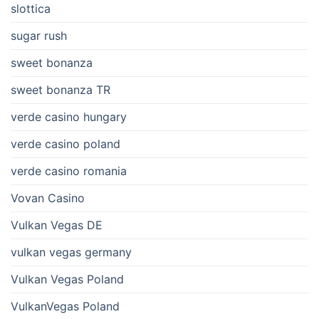
slottica
sugar rush
sweet bonanza
sweet bonanza TR
verde casino hungary
verde casino poland
verde casino romania
Vovan Casino
Vulkan Vegas DE
vulkan vegas germany
Vulkan Vegas Poland
VulkanVegas Poland