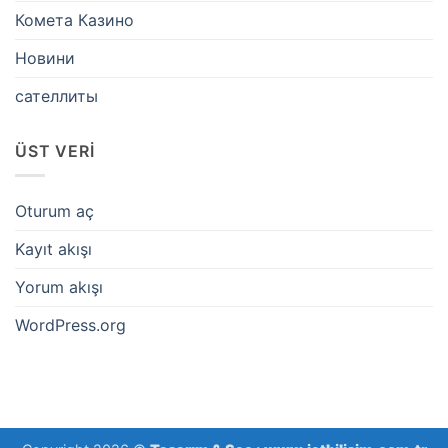
Комета Казино
Новини
сателлиты
ÜST VERI
Oturum aç
Kayıt akışı
Yorum akışı
WordPress.org