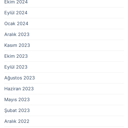
Ekim 2024
Eylül 2024
Ocak 2024
Aralık 2023
Kasım 2023
Ekim 2023
Eylül 2023
Ağustos 2023
Haziran 2023
Mayıs 2023
Şubat 2023
Aralık 2022