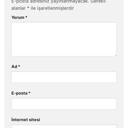
E-posta adresiniz yayınlanmayacak.
Gerekli
alanlar
*
ile işaretlenmişlerdir
Yorum
*
Ad
*
E-posta
*
İnternet sitesi