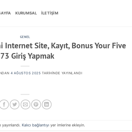
SAYFA
KURUMSAL
İLETIŞIM
GENEL
 Internet Site, Kayıt, Bonus Your Five
73 Giriş Yapmak
NDAN
4 AĞUSTOS 2025
TARIHINDE YAYINLANDI
e yayınlandı.
Kalıcı bağlantıyı
yer imlerine ekleyin.