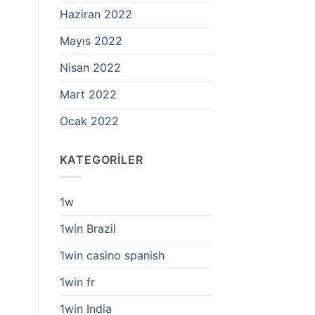
Haziran 2022
Mayıs 2022
Nisan 2022
Mart 2022
Ocak 2022
KATEGORILER
1w
1win Brazil
1win casino spanish
1win fr
1win India