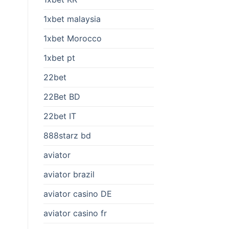
1xbet malaysia
1xbet Morocco
1xbet pt
22bet
22Bet BD
22bet IT
888starz bd
aviator
aviator brazil
aviator casino DE
aviator casino fr