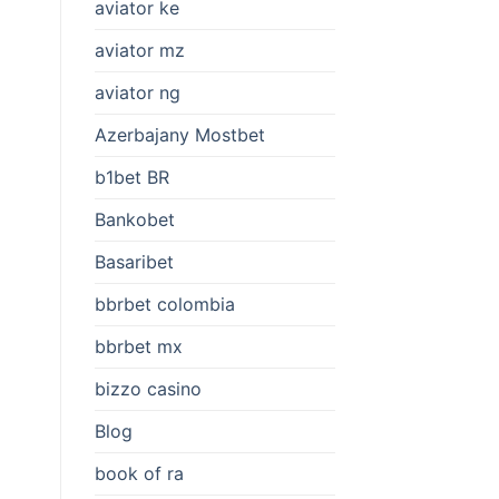
aviator ke
aviator mz
aviator ng
Azerbajany Mostbet
b1bet BR
Bankobet
Basaribet
bbrbet colombia
bbrbet mx
bizzo casino
Blog
book of ra