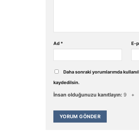
Ad
*
E-
Daha sonraki yorumlarımda kullanıl
kaydedilsin.
İnsan olduğunuzu kanıtlayın:
9 +