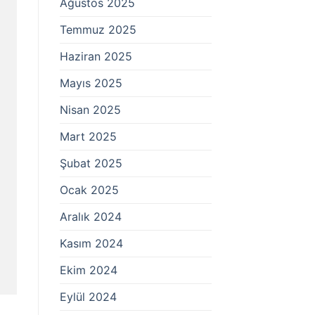
Ağustos 2025
Temmuz 2025
Haziran 2025
Mayıs 2025
Nisan 2025
Mart 2025
Şubat 2025
Ocak 2025
Aralık 2024
Kasım 2024
Ekim 2024
Eylül 2024