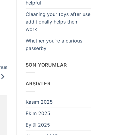
helpful
Cleaning your toys after use
additionally helps them
work
Whether you’re a curious
passerby
SON YORUMLAR
nus
ARŞIVLER
Kasım 2025
Ekim 2025
Eylül 2025