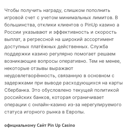
Чтобы получить награду, слишком пополнить
игровой счет с учетом минимальных лимитов. В
большинства, отклики клиентов о PinUp казино а
России указывают и эффективность и скорость
выплат, а регрессной на широкий ассортимент
доступных платёжных действенных. Служба
поддержки казино регулярно помогает решаем
возникающие вопросы оперативно. Тем не менее,
некоторые отзывы выражают
неудовлетворённость, связанную в основном с
задержками при выводе расходующихся на карты
Сбербанка. Это обусловлено текущей политикой
российских банков, которая ограничивает
операции с онлайн-казино из-за нерегулируемого
статуса игорного рынка в Европы.
официальному Сайт Pin Up Casino