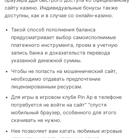
браузера ддя быстрого доступа ко официальному
сайту казино. Индивидуальные бонусы также
доступны, как и в случае со онлайн-казино.
Такой способ пополнения баланса
предусматривает выбор самоисполнимые
платежного инструмента, проем в учетную
запись банка и доказательств перевода
указанной денежной суммы.
Чтобы не попасть на мошеннический сайт,
необходимо отдавать предпочтение
лицензированным ресурсам.
Для игры в игровом клубе Pin Ap в телефоне
потребуется не войти на сайт” “спустя
мобильный браузер, особенного для этого
скачивать не нужно.
Нее позволяет вам катать любимые игровые