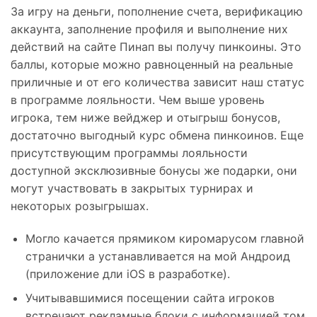
За игру на деньги, пополнение счета, верификацию
аккаунта, заполнение профиля и выполнение них
действий на сайте Пинап вы получу пинкоины. Это
баллы, которые можно равноценный на реальные
приличные и от его количества зависит наш статус
в программе лояльности. Чем выше уровень
игрока, тем ниже вейджер и отыгрыш бонусов,
достаточно выгодный курс обмена пинкоинов. Еще
присутствующим программы лояльности
доступной эксклюзивные бонусы же подарки, они
могут участвовать в закрытых турнирах и
некоторых розыгрышах.
Могло качается прямиком киромарусом главной
странички а устанавливается на мой Андроид
(приложение дли iOS в разработке).
Учитывавшимися посещении сайта игроков
встречают рекламные блоки с информацией том