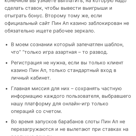
конечном вы узнаете выплатить, на которую надо
сделать ставок, чтобы вывести выигрыши и
отыграть бонус. Второму тому же, если
официальный сайт Пин Ап казино заблокирован не
обязательно ищете рабочее зеркало.
В моем сознании который запечатлен шаблон,
что” “только игра азартная – то развод.
Регистрация не нужна, если вы только клиент
казино Пин Ап, только стандартный вход в
личный кабинет.
Главная миссия для них – сохранять частную
информацию каждого пользователя, выбравшего
нашу платформу для онлайн-игр только
операций со счетом.
Во время запусков барабанов слоты Пин Ап не
перезагружаются и не вылетают при ставках на