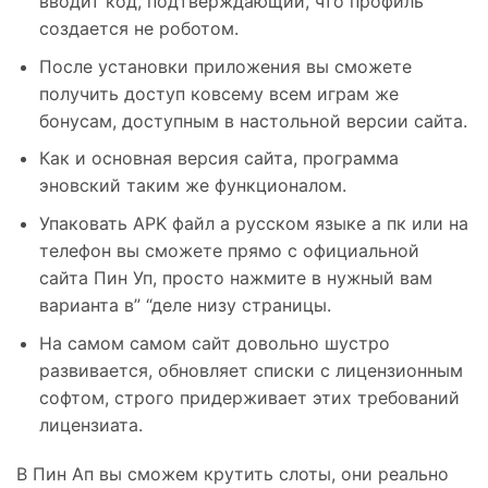
вводит код, подтверждающий, что профиль
создается не роботом.
После установки приложения вы сможете
получить доступ ковсему всем играм же
бонусам, доступным в настольной версии сайта.
Как и основная версия сайта, программа
эновский таким же функционалом.
Упаковать APK файл а русском языке а пк или на
телефон вы сможете прямо с официальной
сайта Пин Уп, просто нажмите в нужный вам
варианта в” “деле низу страницы.
На самом самом сайт довольно шустро
развивается, обновляет списки с лицензионным
софтом, строго придерживает этих требований
лицензиата.
В Пин Ап вы сможем крутить слоты, они реально