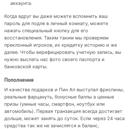
аккаунта.
Когда вдруг вы даже можете вспомнить ваш
пароль для подле в личный комнату, можете
нажать специальный кнопку для его
восстановления. Таким таким мы проверяем
преклонный игроков, их кредитку историю и же
далее. Чтобы верифицировать учетную запись, вы
нужно выслать нас фото своего паспорта и
банковской карты.
Пополнения
И качестве подарков и Пин Ап выступал фриспины,
реальные фарцануть, бонусные баллы а ценные
призы (умные часы, смартфон, ноутбук или
автомобиль). Первая транзакция всегда достигает
дольше, может занять до суток. Если через 24 часа
средства так же не зачислятся и баланс,