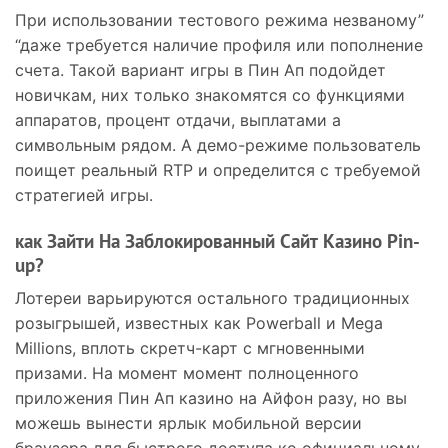
При использовании тестового режима незваному”
“даже требуется наличие профиля или пополнение
счета. Такой вариант игры в Пин Ап подойдет
новичкам, них только знакомятся со функциями
аппаратов, процент отдачи, выплатами а
символьным рядом. А демо-режиме пользователь
поищет реальный RTP и определится с требуемой
стратегией игры.
как Зайти На Заблокированный Сайт Казино Pin-
up?
Лотереи варьируются остального традиционных
розыгрышей, известных как Powerball и Mega
Millions, вплоть скретч-карт с мгновенными
призами. На момент момент полноценного
приложения Пин Ап казино на Айфон разу, но вы
можешь вынести ярлык мобильной версии