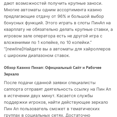
дают возможностей получить крупные заноси.
Многие автоматы одним ассортимента казино
предлагающие отдачу от 96% и большой выбор
бонусных функций. Этого играть в слоты ПинАп на
кварплату не обязательно делать крупные ставки, а
игровом зале оператора есть не другой игра с
вложениями по 1 копейке, по 10 копейки.”
“[newline]Найдете вы а автоматы для хайроллеров
с широким диапазоном ставок.
Обзор Казино Пинап: Официальный Сайт и Рабочее
Зеркало
После подачи сданной заявки специалисты
саппорта отправят деятельность ссылку на Пин Ап
в истечении двух минут. Касается службы
поддержки игроков, найти действующее зеркало
Пин Ап пользователь сможет в тематических
группах в социальных сетях. Достаточно