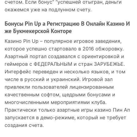
счетом. Если бонус” “успешней отыгран, деньги
окажемся уже на подлунном счету.
Бонусы Pin Up а Регистрацию В Онлайн Казино И
же Букмекерской Конторе
Казино Pin Up – популярное игровое заведения,
которое успешно стартовало в 2016 обжоровку.
Азартный портал создавался с ориентировкой и
геймеров с ФЕДЕРАЛЬНЫМ и стран ЗАРУБЕЖЬЕ.
Интерфейс переведен и несколько языков, и том
числе в русский и украинский. Игровой зал
привлекли пользователей лицензированным
качественным софтом, щедрыми бонусами и
многочисленными мероприятиями клуба.
Практически только азартные игры казино Пин Ап
запускается в демо-режиме, который не требует
создания счета.