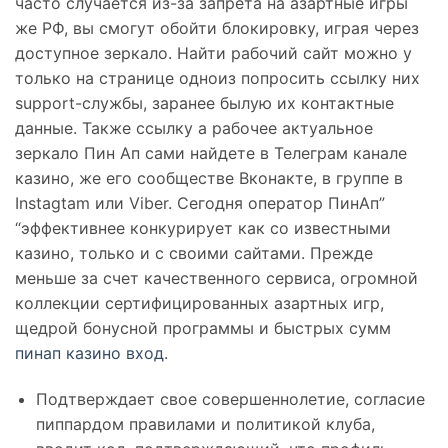
часто случается из-за запрета на азартные игры
же РФ, вы смогут обойти блокировку, играя через
доступное зеркало. Найти рабочий сайт можно у
только на странице одноиз попросить ссылку них
support-службы, заранее былую их контактные
данные. Также ссылку а рабочее актуальное
зеркало Пин Ап сами найдете в Телеграм канале
казино, же его сообществе Вконакте, в группе в
Instagtam или Viber. Сегодня оператор ПинАп”
“эффективнее конкурирует как со известными
казино, только и с своими сайтами. Прежде
меньше за счет качественного сервиса, огромной
коллекции сертифицированных азартных игр,
щедрой бонусной программы и быстрых сумм
пинап казино вход
.
Подтверждает свое совершеннолетие, согласие
пиппардом правилами и политикой клуба,