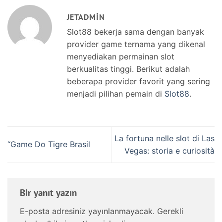
JETADMIN
Slot88 bekerja sama dengan banyak
provider game ternama yang dikenal
menyediakan permainan slot
berkualitas tinggi. Berikut adalah
beberapa provider favorit yang sering
menjadi pilihan pemain di
Slot88
.
La fortuna nelle slot di Las
“Game Do Tigre Brasil
Vegas: storia e curiosità
Bir yanıt yazın
E-posta adresiniz yayınlanmayacak.
Gerekli