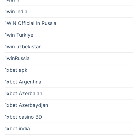
1win India
1WIN Official In Russia
1win Turkiye
1win uzbekistan
1winRussia
1xbet apk
1xbet Argentina
1xbet Azerbajan
1xbet Azerbaydjan
1xbet casino BD
1xbet india