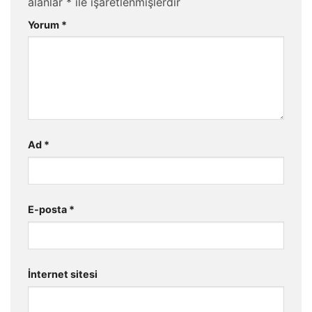
alanlar
*
ile işaretlenmişlerdir
Yorum
*
Ad
*
E-posta
*
İnternet sitesi