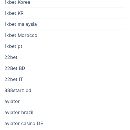
1xbet Korea
1xbet KR
1xbet malaysia
1xbet Morocco
1xbet pt
22bet
22Bet BD
22bet IT
888starz bd
aviator
aviator brazil
aviator casino DE