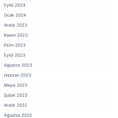
Eylül 2024
Ocak 2024
Aralık 2023
Kasım 2023
Ekim 2023
Eylül 2023
Ağustos 2023
Haziran 2023
Mayıs 2023
Şubat 2023
Aralık 2022
Ağustos 2022