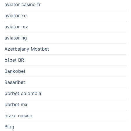
aviator casino fr
aviator ke
aviator mz
aviator ng
Azerbajany Mostbet
b1bet BR
Bankobet
Basaribet
bbrbet colombia
bbrbet mx
bizzo casino
Blog