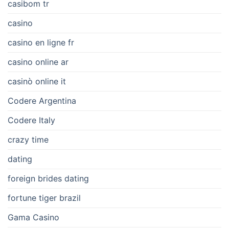
casibom tr
casino
casino en ligne fr
casino online ar
casinò online it
Codere Argentina
Codere Italy
crazy time
dating
foreign brides dating
fortune tiger brazil
Gama Casino