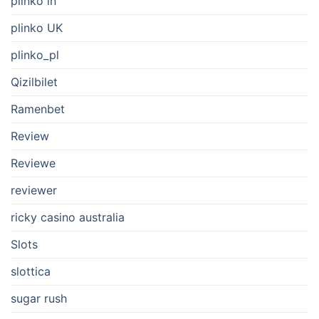
plinko in
plinko UK
plinko_pl
Qizilbilet
Ramenbet
Review
Reviewe
reviewer
ricky casino australia
Slots
slottica
sugar rush