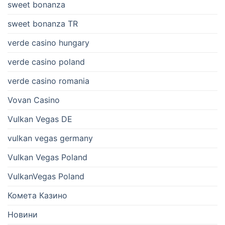
sweet bonanza
sweet bonanza TR
verde casino hungary
verde casino poland
verde casino romania
Vovan Casino
Vulkan Vegas DE
vulkan vegas germany
Vulkan Vegas Poland
VulkanVegas Poland
Комета Казино
Новини