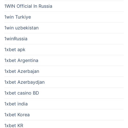
1WIN Official In Russia
1win Turkiye
1win uzbekistan
1winRussia
1xbet apk
1xbet Argentina
1xbet Azerbajan
1xbet Azerbaydjan
1xbet casino BD
1xbet india
1xbet Korea
1xbet KR