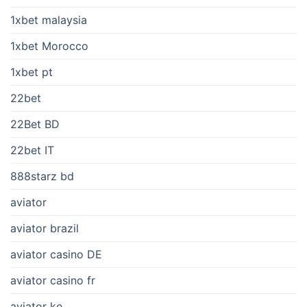
1xbet malaysia
1xbet Morocco
1xbet pt
22bet
22Bet BD
22bet IT
888starz bd
aviator
aviator brazil
aviator casino DE
aviator casino fr
aviator ke