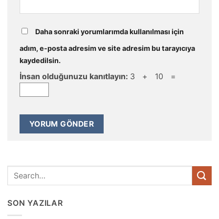
Daha sonraki yorumlarımda kullanılması için
adım, e-posta adresim ve site adresim bu tarayıcıya
kaydedilsin.
İnsan olduğunuzu kanıtlayın:
3 + 10 =
SON YAZILAR