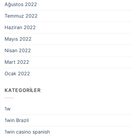
Ağustos 2022
Temmuz 2022
Haziran 2022
Mayıs 2022
Nisan 2022
Mart 2022
Ocak 2022
KATEGORILER
1w
1win Brazil
1win casino spanish