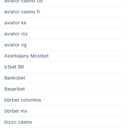
aviator casino DE
aviator casino fr
aviator ke
aviator mz
aviator ng
Azerbajany Mostbet
b1bet BR
Bankobet
Basaribet
bbrbet colombia
bbrbet mx
bizzo casino