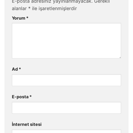
E-posta adresiniz yayınlanmayacak.
Gerekli
alanlar
*
ile işaretlenmişlerdir
Yorum
*
Ad
*
E-posta
*
İnternet sitesi