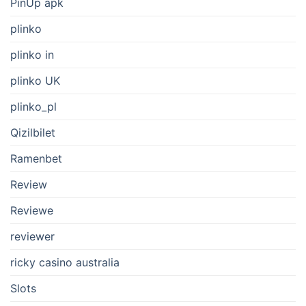
PinUp apk
plinko
plinko in
plinko UK
plinko_pl
Qizilbilet
Ramenbet
Review
Reviewe
reviewer
ricky casino australia
Slots