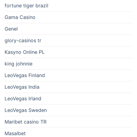
fortune tiger brazil
Gama Casino
Genel
glory-casinos tr
Kasyno Online PL
king johnnie
LeoVegas Finland
LeoVegas India
LeoVegas Irland
LeoVegas Sweden
Maribet casino TR
Masalbet