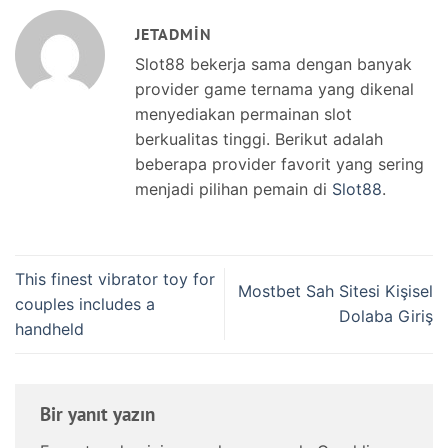
JETADMIN
Slot88 bekerja sama dengan banyak
provider game ternama yang dikenal
menyediakan permainan slot
berkualitas tinggi. Berikut adalah
beberapa provider favorit yang sering
menjadi pilihan pemain di
Slot88
.
This finest vibrator toy for
Mostbet Sah Sitesi Kişisel
couples includes a
Dolaba Giriş
handheld
Bir yanıt yazın