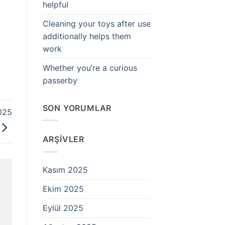
helpful
Cleaning your toys after use
additionally helps them
work
Whether you’re a curious
passerby
SON YORUMLAR
025
ARŞIVLER
Kasım 2025
Ekim 2025
Eylül 2025