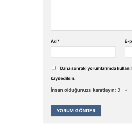
Ad
*
E-
Daha sonraki yorumlarımda kullanıl
kaydedilsin.
İnsan olduğunuzu kanıtlayın:
3 +