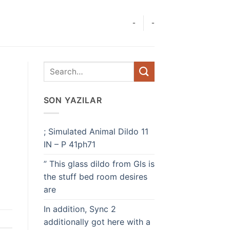
-
-
SON YAZILAR
; Simulated Animal Dildo 11
IN – P 41ph71
” This glass dildo from Gls is
the stuff bed room desires
are
In addition, Sync 2
additionally got here with a