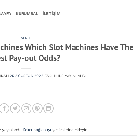
SAYFA
KURUMSAL
İLETIŞIM
GENEL
achines Which Slot Machines Have The
st Pay-out Odds?
NDAN
25 AĞUSTOS 2025
TARIHINDE YAYINLANDI
e yayınlandı.
Kalıcı bağlantıyı
yer imlerine ekleyin.