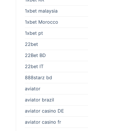
1xbet malaysia
1xbet Morocco
1xbet pt
22bet
22Bet BD
22bet IT
888starz bd
aviator
aviator brazil
aviator casino DE
aviator casino fr