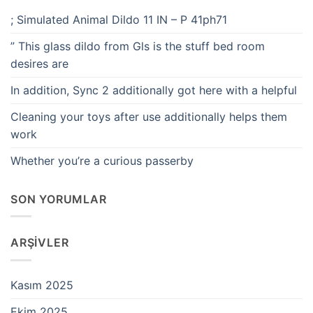
; Simulated Animal Dildo 11 IN – P 41ph71
” This glass dildo from Gls is the stuff bed room
desires are
In addition, Sync 2 additionally got here with a helpful
Cleaning your toys after use additionally helps them
work
Whether you’re a curious passerby
SON YORUMLAR
ARŞIVLER
Kasım 2025
Ekim 2025