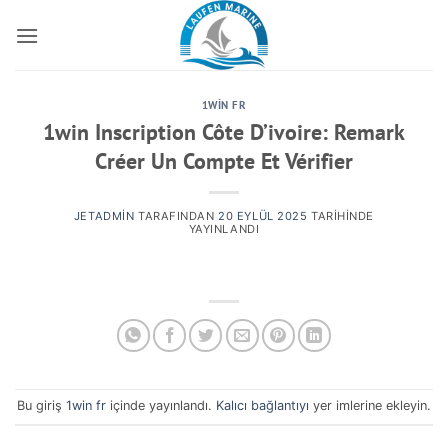
İçeriğe
atla
1WIN FR
1win Inscription Côte D’ivoire: Remark
Créer Un Compte Et Vérifier
JETADMIN
TARAFINDAN
20 EYLÜL 2025
TARIHINDE
YAYINLANDI
Bu giriş
1win fr
içinde yayınlandı.
Kalıcı bağlantıyı
yer imlerine ekleyin.