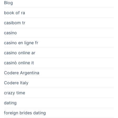
Blog
book of ra
casibom tr
casino
casino en ligne fr
casino online ar
casinò online it
Codere Argentina
Codere Italy
crazy time
dating
foreign brides dating