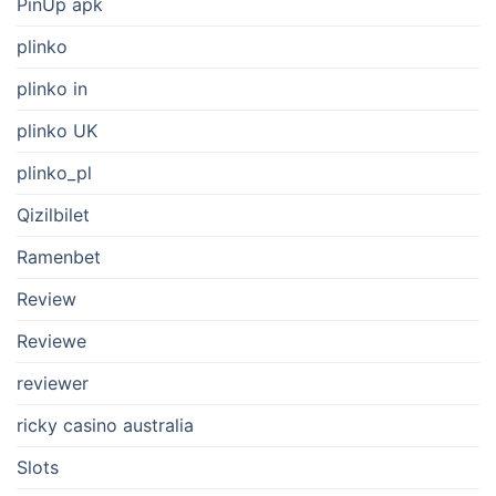
PinUp apk
plinko
plinko in
plinko UK
plinko_pl
Qizilbilet
Ramenbet
Review
Reviewe
reviewer
ricky casino australia
Slots