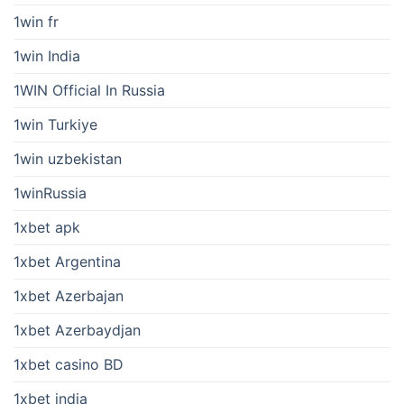
1win fr
1win India
1WIN Official In Russia
1win Turkiye
1win uzbekistan
1winRussia
1xbet apk
1xbet Argentina
1xbet Azerbajan
1xbet Azerbaydjan
1xbet casino BD
1xbet india