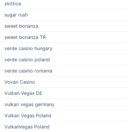
slottica
sugar rush
sweet bonanza
sweet bonanza TR
verde casino hungary
verde casino poland
verde casino romania
Vovan Casino
Vulkan Vegas DE
vulkan vegas germany
Vulkan Vegas Poland
VulkanVegas Poland